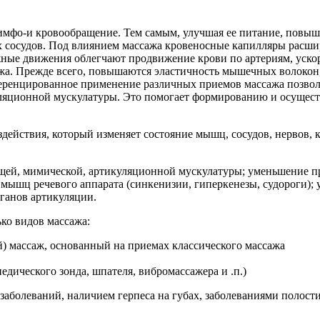
мфо-и кровообращение. Тем самым, улучшая ее питание, повыш
сосудов. Под влиянием массажа кровеносные капилляры расшир
ажные движения облегчают продвижение крови по артериям, уск
ажа. Прежде всего, повышаются эластичность мышечных волокон,
ференцированное применение различных приемов массажа позвол
икуляционной мускулатуры. Это помогает формированию и осущ
ействия, который изменяет состояние мышц, сосудов, нервов, 
щей, мимической, артикуляционной мускулатуры; уменьшение п
мышц речевого аппарата (синкенизии, гиперкенезы, судороги);
ганов артикуляции.
ко видов массажа:
массаж, основанный на приемах классического массажа
дического зонда, шпателя, вибромассажера и .п.)
аболеваний, наличием герпеса на губах, заболеваниями полости 