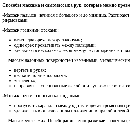
Способы массажа и самомассажа рук, которые можно прово
-Массаж пальцев, начиная с большого и до мизинца. Растираю
рифмовками
-Массаж грецкими орехами:
катать два ореха между ладонями;
один орех прокатывать между пальцами;
удерживать несколько орехов между растопыренными пал
— Массаж ладонных поверхностей каменными, металлическим
вертеть в руках;
щелкать по ним пальцами;
«стрелять»;
направлять в специальные желобки и лунки-отверстия, со
-Массаж шестигранными карандашами:
пропускать карандаш между одним и двумя-тремя пальца
удерживать в определенном положении в правой и левой 
— Массаж «четками». Перебирание четок развивает пальчики, 