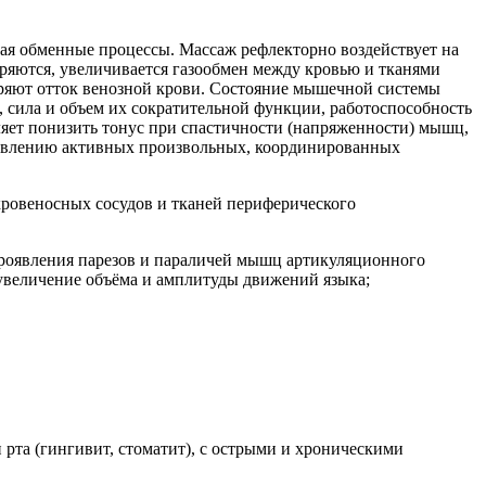
ая обменные процессы. Массаж рефлекторно воздействует на
яются, увеличивается газообмен между кровью и тканями
оряют отток венозной крови. Состояние мышечной системы
 сила и объем их сократительной функции, работоспособность
яет понизить тонус при спастичности (напряженности) мышц,
ествлению активных произвольных, координированных
кровеносных сосудов и тканей периферического
роявления парезов и параличей мышц артикуляционного
 увеличение объёма и амплитуды движений языка;
рта (гингивит, стоматит), с острыми и хроническими