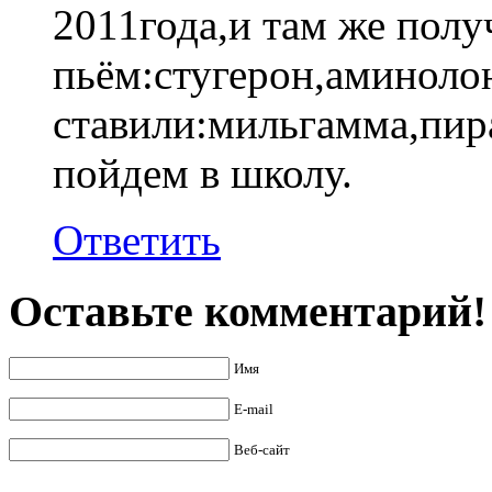
2011года,и там же полу
пьём:стугерон,аминоло
ставили:мильгамма,пир
пойдем в школу.
Ответить
Оставьте комментарий!
Имя
E-mail
Веб-сайт